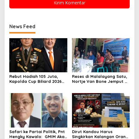
News Feed
Rebut Hadiah 105 Juta,
Reses di Malalayang Satu,
Kapolda Cup Biliard 2026
Nortje Van Bone Jemput
Siap Menghentak di EDT
Keluhan Masyarakat ke
Club Biliard
Pemerintah
Winangun,Yukkk Nyodok
Yukk!!!
Safari ke Partai Politik, Pnt
Dirut Kandou Harus
Hengky Kawalo: GMIM Akan
Singkirkan Kalangan Orang