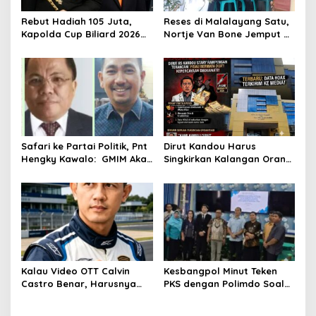
Rebut Hadiah 105 Juta,
Reses di Malalayang Satu,
Kapolda Cup Biliard 2026
Nortje Van Bone Jemput
Siap Menghentak di EDT
Keluhan Masyarakat ke
Club Biliard
Pemerintah
Winangun,Yukkk Nyodok
Yukk!!!
Safari ke Partai Politik, Pnt
Dirut Kandou Harus
Hengky Kawalo: GMIM Akan
Singkirkan Kalangan Orang
Hancur Ditangan Ketsi
Dekat Yang Jadi
Adolf Wenas!
Penghianat, Kalau Tidak
Patuh, Dirut Prof dr Stary
Rampengan Bisa Masuk
Jurang!
Kalau Video OTT Calvin
Kesbangpol Minut Teken
Castro Benar, Harusnya
PKS dengan Polimdo Soal
Sudah Di “Hotel Prodeo”
Pengembangan Sistem
Fakta! Tak Terbukti, Dia
Berbasis Web