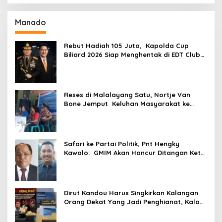
Manado
Rebut Hadiah 105 Juta, Kapolda Cup
Biliard 2026 Siap Menghentak di EDT Club
Biliard Winangun,Yukkk Nyodok Yukk!!!
Reses di Malalayang Satu, Nortje Van
Bone Jemput Keluhan Masyarakat ke
Pemerintah
Safari ke Partai Politik, Pnt Hengky
Kawalo: GMIM Akan Hancur Ditangan Ketsi
Adolf Wenas!
Dirut Kandou Harus Singkirkan Kalangan
Orang Dekat Yang Jadi Penghianat, Kalau
Tidak Patuh, Dirut Prof dr Stary
Rampengan Bisa Masuk Jurang!