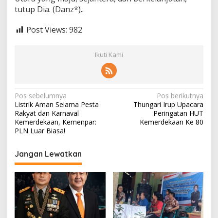
tutup Dia. (Danz*)..
Post Views:
982
Ikuti Kami
Navigasi
Pos sebelumnya
Pos berikutnya
Listrik Aman Selama Pesta
Thungari Irup Upacara
pos
Rakyat dan Karnaval
Peringatan HUT
Kemerdekaan, Kemenpar:
Kemerdekaan Ke 80
PLN Luar Biasa!
Jangan Lewatkan