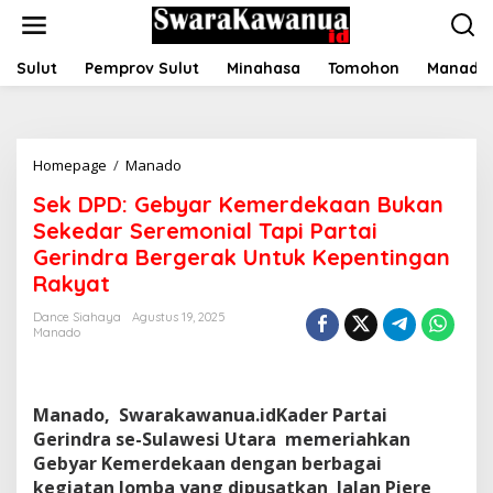
Lewati
ke
konten
Sulut
Pemprov Sulut
Minahasa
Tomohon
Manado
Sek
Homepage
/
Manado
DPD:
Sek DPD: Gebyar Kemerdekaan Bukan
Gebyar
Kemerdekaan
Sekedar Seremonial Tapi Partai
Bukan
Gerindra Bergerak Untuk Kepentingan
Sekedar
Rakyat
Seremonial
Tapi
Dance Siahaya
Agustus 19, 2025
Partai
Manado
Gerindra
Bergerak
Untuk
Kepentingan
Manado, Swarakawanua.idKader Partai
Rakyat
Gerindra se-Sulawesi Utara memeriahkan
Gebyar Kemerdekaan dengan berbagai
kegiatan lomba yang dipusatkan Jalan Piere