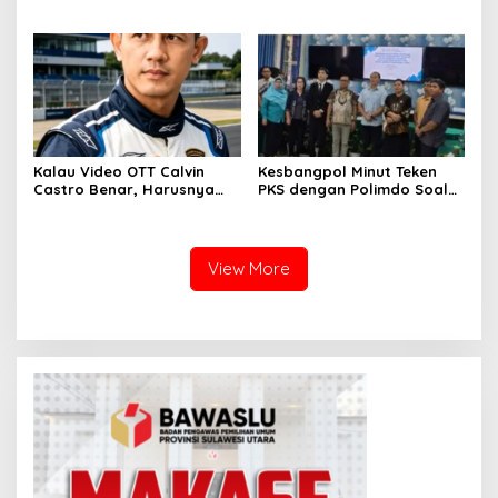
Hancur Ditangan Ketsi
Dekat Yang Jadi
Adolf Wenas!
Penghianat, Kalau Tidak
Patuh, Dirut Prof dr Stary
Rampengan Bisa Masuk
Jurang!
Kalau Video OTT Calvin
Kesbangpol Minut Teken
Castro Benar, Harusnya
PKS dengan Polimdo Soal
Sudah Di “Hotel Prodeo”
Pengembangan Sistem
Fakta! Tak Terbukti, Dia
Berbasis Web
Hanya Dijebak!
View More