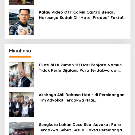
Kalau Video OTT Calvin Castro Benar,
Harusnya Sudah Di “Hotel Prodeo” Fakta!
Tak Terbukti, Dia Hanya Dijebak!
Minahasa
Dijatuhi Hukuman 20 Hari Penjara Namun
Tidak Perlu Dijalani, Para Terdakwa dan
Tim Advokat Akan Ajukan Upaya Hukum
Banding.
Akhirnya Ahli Bahasa Hadir di Persidangan,
Tim Advokat Terdakwa Nilai
Keterangannya Tidak Objektif
Sengketa Lahan Desa Sea: Advokat Para
Terdakwa Sebut Sesuai Fakta Persidangan