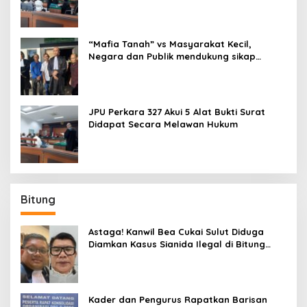
Kewenangan Penuntutan Pidana Hapus
Karena Kedaluwarsa, Alas Hak
Pelapor/Korban Cacat Hukum, Perkara A
quo adalah Sengketa Perdata bukan
“Mafia Tanah” vs Masyarakat Kecil,
Pidana dan perkara A quo telah Nebis In
Negara dan Publik mendukung sikap
Idem
objektifitas Majelis Hakim perkara pidana
327/Pid.B/2025/PN Mnd
JPU Perkara 327 Akui 5 Alat Bukti Surat
Didapat Secara Melawan Hukum
Bitung
Astaga! Kanwil Bea Cukai Sulut Diduga
Diamkan Kasus Sianida Ilegal di Bitung
Lalu Ingin Musnahkan Barang Bukti
Kader dan Pengurus Rapatkan Barisan