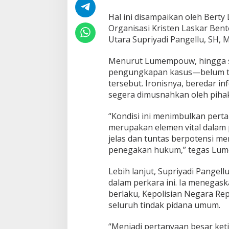
Hal ini disampaikan oleh Ber
Organisasi Kristen Laskar Be
Utara Supriyadi Pangellu, SH, 
Menurut Lumempouw, hingga s
pengungkapan kasus—belum te
tersebut. Ironisnya, beredar i
segera dimusnahkan oleh pihak
“Kondisi ini menimbulkan pert
merupakan elemen vital dalam
jelas dan tuntas berpotensi m
penegakan hukum,” tegas Lume
Lebih lanjut, Supriyadi Pang
dalam perkara ini. Ia menega
berlaku, Kepolisian Negara Re
seluruh tindak pidana umum.
“Menjadi pertanyaan besar ke