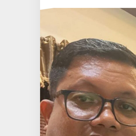
di
Bitung
Lalu
Ingin
Musnahkan
Barang
Bukti