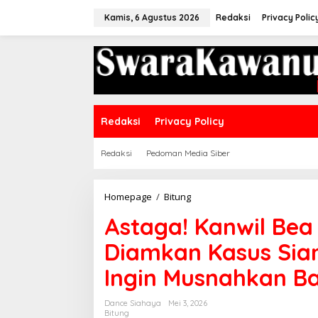
Lewati
ke
Kamis, 6 Agustus 2026
Redaksi
Privacy Polic
konten
Redaksi
Privacy Policy
Redaksi
Pedoman Media Siber
Astaga!
Homepage
/
Bitung
Kanwil
Astaga! Kanwil Bea
Bea
Cukai
Diamkan Kasus Siani
Sulut
Diduga
Ingin Musnahkan Ba
Diamkan
Kasus
Sianida
Dance Siahaya
Mei 3, 2026
Ilegal
Bitung