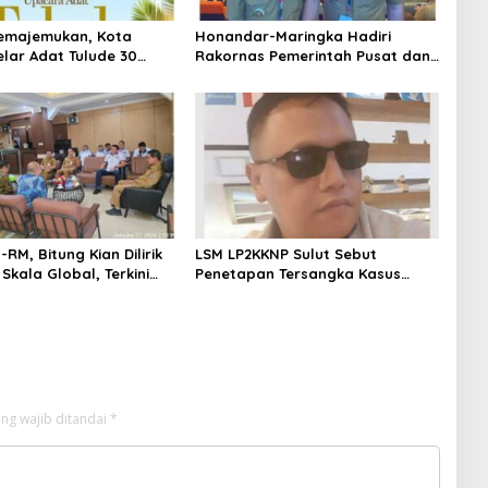
emajemukan, Kota
Honandar-Maringka Hadiri
elar Adat Tulude 30
Rakornas Pemerintah Pusat dan
2026
Daerah
-RM, Bitung Kian Dilirik
LSM LP2KKNP Sulut Sebut
 Skala Global, Terkini
Penetapan Tersangka Kasus
Teknologi Air Bersih
Tanah Tanjung Merah Terkesan
h n Kerja Sama
Dipaksakan
ng wajib ditandai
*