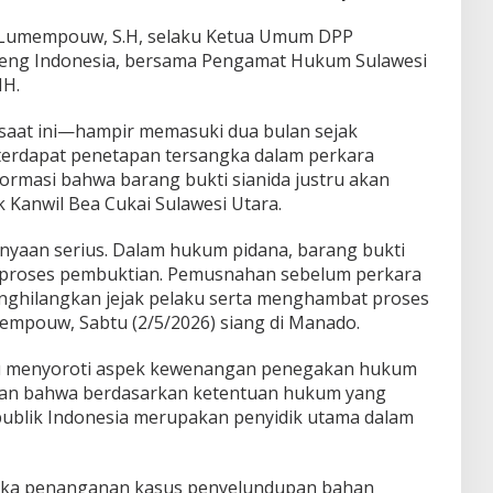
ty Lumempouw, S.H, selaku Ketua Umum DPP
nteng Indonesia, bersama Pengamat Hukum Sulawesi
MH.
aat ini—hampir memasuki dua bulan sejak
rdapat penetapan tersangka dalam perkara
nformasi bahwa barang bukti sianida justru akan
 Kanwil Bea Cukai Sulawesi Utara.
anyaan serius. Dalam hukum pidana, barang bukti
 proses pembuktian. Pemusnahan sebelum perkara
enghilangkan jejak pelaku serta menghambat proses
mpouw, Sabtu (2/5/2026) siang di Manado.
ellu menyoroti aspek kewenangan penegakan hukum
skan bahwa berdasarkan ketentuan hukum yang
publik Indonesia merupakan penyidik utama dalam
tika penanganan kasus penyelundupan bahan