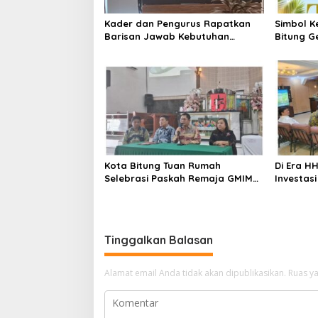
Kader dan Pengurus Rapatkan
Simbol K
Barisan Jawab Kebutuhan
Bitung G
Rakyat, Demokrat Bitung
Januari 
Siapkan Muscab
Kota Bitung Tuan Rumah
Di Era HH
Selebrasi Paskah Remaja GMIM
Investasi
Tahun 2026, Panpel Gelar Rapat
Investor 
Perdana
Mengara
Tinggalkan Balasan
Alamat email Anda tidak akan dipublikasikan.
Ruas ya