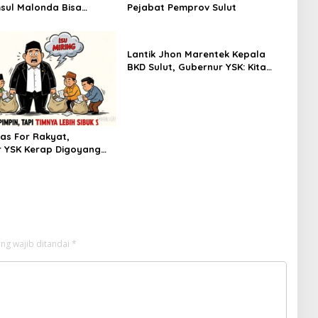
sul Malonda Bisa
Pejabat Pemprov Sulut
 ke Jalur Hukum
Lantik Jhon Marentek Kepala
BKD Sulut, Gubernur YSK: Kita
Semua Pelayanan Masyarakat,
Kita Wajib Melayani Bukan
Dilayani!
ras For Rakyat,
 YSK Kerap Digoyang
 Tim Yang
akannya Justru
 dan Bingung Isi
Pribadi
ng wajib ditandai
*