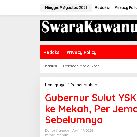
Lewati
ke
Minggu, 9 Agustus 2026
Redaksi
Privacy Poli
konten
Redaksi
Privacy Policy
Redaksi
Pedoman Media Siber
Gubernur
Homepage
/
Pemerintahan
Sulut
Gubernur Sulut YSK 
YSK
Naikan
ke Mekah, Per Jema
Subsidi
Biaya
Sebelumnya
Haji
ke
Mekah,
Dance Siahaya
April 19, 2026
Per
Pemerintahan