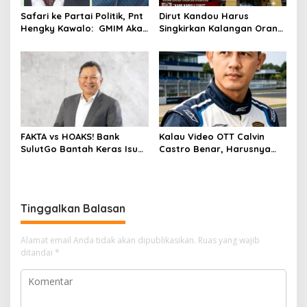
Safari ke Partai Politik, Pnt
Dirut Kandou Harus
Hengky Kawalo: GMIM Akan
Singkirkan Kalangan Orang
Hancur Ditangan Ketsi
Dekat Yang Jadi
Adolf Wenas!
Penghianat, Kalau Tidak
Patuh, Dirut Prof dr Stary
Rampengan Bisa Masuk
Jurang!
FAKTA vs HOAKS! Bank
Kalau Video OTT Calvin
SulutGo Bantah Keras Isu
Castro Benar, Harusnya
Korupsi: Dokumen BPK yang
Sudah Di “Hotel Prodeo”
Disebar Akun Anonim Palsu
Fakta! Tak Terbukti, Dia
Semua!
Hanya Dijebak!
Tinggalkan Balasan
Alamat email Anda tidak akan dipublikasikan.
Ruas yang wajib
ditandai
*