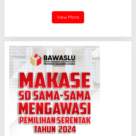
Korupsi: Dokumen BPK yang
Sudah Di “Hotel Prodeo”
Disebar Akun Anonim Palsu
Fakta! Tak Terbukti, Dia
Semua!
Hanya Dijebak!
View More