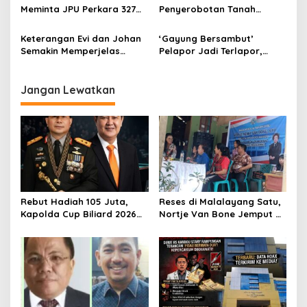
Secara Pidana
Meminta JPU Perkara 327
Penyerobotan Tanah
Objektif Dalam Menyusun
Kurang Tepat Jika Dibawah
Materi Tuntutan
ke Ranah Pidana
Keterangan Evi dan Johan
‘Gayung Bersambut’
Semakin Memperjelas
Pelapor Jadi Terlapor,
Dugaan Pemalsuan
Penyidik Polda Sulut Dalami
Dokumen Jimmy Widjaja,Cs
Laporan Dugaan
Pemalsuan Dokumen Jimmy
Jangan Lewatkan
Widjaja,Cs
Rebut Hadiah 105 Juta,
Reses di Malalayang Satu,
Kapolda Cup Biliard 2026
Nortje Van Bone Jemput
Siap Menghentak di EDT
Keluhan Masyarakat ke
Club Biliard
Pemerintah
Winangun,Yukkk Nyodok
Yukk!!!