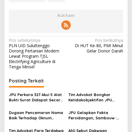
Ikuti Kami
Navigasi
Pos sebelumnya
Pos berikutnya
PLN UID Suluttenggo
Di HUT Ke-80, PMI Minut
pos
Dorong Pertanian Modern
Gelar Donor Darah
Lewat Program TJSL
Electrifying Agriculture di
Tenga Minsel
Posting Terkait
JPU Perkara 327 Akui 5 Alat
Tim Advokat Bongkar
Bukti Surat Didapat Secara
Ketidakobjektifan JPU
Melawan Hukum
Dalam Memeriksa Perkara
327/Pid.B/2025/PN Mnd
Dugaan Pencemaran Nama
JPU Gelapkan Fakta
Baik Terhadap Oknum
Persidangan, Sambouw :
Lurah Malalayang,
Kami Siap Adukan Ke
Ternyata Ini Pemicunya
Jamwas dan Laporkan
Tim Advokat Para Terdakwa
Ahli Sebut Dakwaan