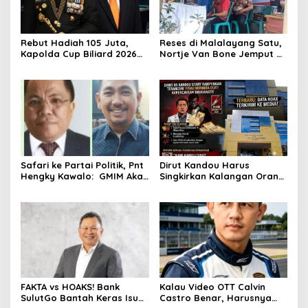
Rebut Hadiah 105 Juta,
Reses di Malalayang Satu,
Kapolda Cup Biliard 2026
Nortje Van Bone Jemput
Siap Menghentak di EDT
Keluhan Masyarakat ke
Club Biliard
Pemerintah
Winangun,Yukkk Nyodok
Yukk!!!
Safari ke Partai Politik, Pnt
Dirut Kandou Harus
Hengky Kawalo: GMIM Akan
Singkirkan Kalangan Orang
Hancur Ditangan Ketsi
Dekat Yang Jadi
Adolf Wenas!
Penghianat, Kalau Tidak
Patuh, Dirut Prof dr Stary
Rampengan Bisa Masuk
Jurang!
FAKTA vs HOAKS! Bank
Kalau Video OTT Calvin
SulutGo Bantah Keras Isu
Castro Benar, Harusnya