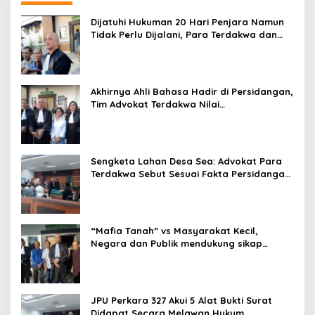
Dijatuhi Hukuman 20 Hari Penjara Namun
Tidak Perlu Dijalani, Para Terdakwa dan
Tim Advokat Akan Ajukan Upaya Hukum
Banding.
Akhirnya Ahli Bahasa Hadir di Persidangan,
Tim Advokat Terdakwa Nilai
Keterangannya Tidak Objektif
Sengketa Lahan Desa Sea: Advokat Para
Terdakwa Sebut Sesuai Fakta Persidangan
Kewenangan Penuntutan Pidana Hapus
Karena Kedaluwarsa, Alas Hak
Pelapor/Korban Cacat Hukum, Perkara A
quo adalah Sengketa Perdata bukan
“Mafia Tanah” vs Masyarakat Kecil,
Pidana dan perkara A quo telah Nebis In
Negara dan Publik mendukung sikap
Idem
objektifitas Majelis Hakim perkara pidana
327/Pid.B/2025/PN Mnd
JPU Perkara 327 Akui 5 Alat Bukti Surat
Didapat Secara Melawan Hukum