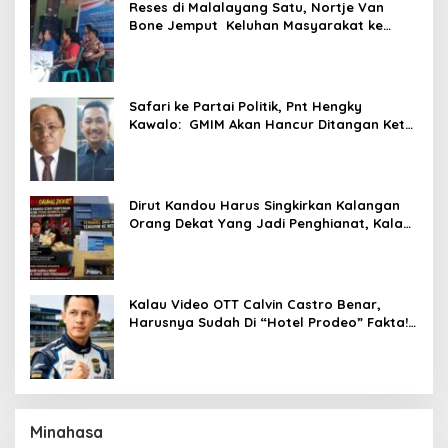
Reses di Malalayang Satu, Nortje Van
Bone Jemput Keluhan Masyarakat ke
Pemerintah
Safari ke Partai Politik, Pnt Hengky
Kawalo: GMIM Akan Hancur Ditangan Ketsi
Adolf Wenas!
Dirut Kandou Harus Singkirkan Kalangan
Orang Dekat Yang Jadi Penghianat, Kalau
Tidak Patuh, Dirut Prof dr Stary
Rampengan Bisa Masuk Jurang!
Kalau Video OTT Calvin Castro Benar,
Harusnya Sudah Di “Hotel Prodeo” Fakta!
Tak Terbukti, Dia Hanya Dijebak!
Minahasa